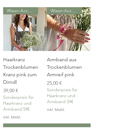
ALLE PRODUKTE
Wiesn-Accessoire
Wiesn-Accessoire
Haarkranz
Armband aus
Trockenblumen
Trockenblumen
Kranz pink zum
Armreif pink
Dirndl
Preis
25,00 €
Sonderpreis für
Preis
39,00 €
Haarkranz und
Sonderpreis für
Armband 59€
Haarkranz und
Armband 59€
inkl. MwSt.
inkl. MwSt.