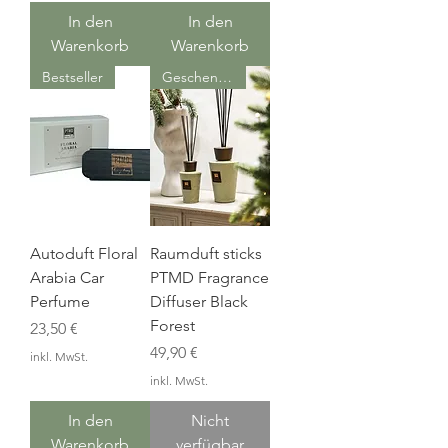
In den
In den
Warenkorb
Warenkorb
Bestseller
Geschenkidee
Autoduft Floral
Raumduft sticks
Arabia Car
PTMD Fragrance
Perfume
Diffuser Black
Forest
Preis
23,50 €
Preis
49,90 €
inkl. MwSt.
inkl. MwSt.
In den
Nicht
Warenkorb
verfügbar