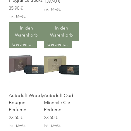
Fragrance Sticks
Preis
139,90 €
Preis
35,90 €
inkl. MwSt.
inkl. MwSt.
In den
In den
Warenkorb
Warenkorb
Geschenkidee
Geschenkidee
Autoduft Woody
Autoduft Oud
Bouquet
Minerale Car
Perfume
Perfume
Preis
Preis
23,50 €
23,50 €
inkl. MwSt.
inkl. MwSt.