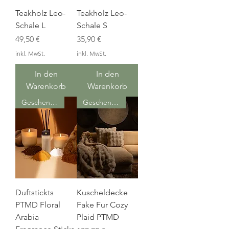
Teakholz Leo-
Teakholz Leo-
Schale L
Schale S
Preis
Preis
49,50 €
35,90 €
inkl. MwSt.
inkl. MwSt.
In den
In den
Warenkorb
Warenkorb
Geschenkidee
Geschenkidee
Duftstickts
Kuscheldecke
PTMD Floral
Fake Fur Cozy
Arabia
Plaid PTMD