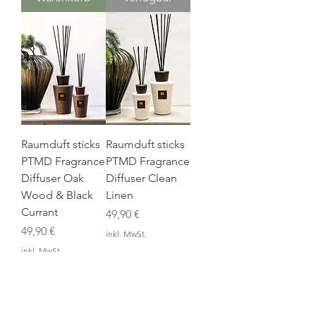
Raumduft sticks
Raumduft sticks
PTMD Fragrance
PTMD Fragrance
Diffuser Oak
Diffuser Clean
Wood & Black
Linen
Currant
Preis
49,90 €
Preis
49,90 €
inkl. MwSt.
inkl. MwSt.
In den
In den
Warenkorb
Warenkorb