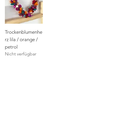
Trockenblumenhe
rz lila / orange /
petrol
Nicht verfügbar
SELBITZ
Bahnhofstraße 7
95152 Selbitz
Tel.:
09280 984534
SCHWARZENBACH AM
WALD
Hauptstraße 78
95131 Schwarzenbach am Wald
Tel.:
09289 1421