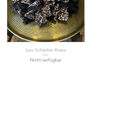
Leo-Schleifen Kranz
Nicht verfügbar
SELBITZ
Bahnhofstraße 7
95152 Selbitz
Tel.:
09280 984534
SCHWARZENBACH AM