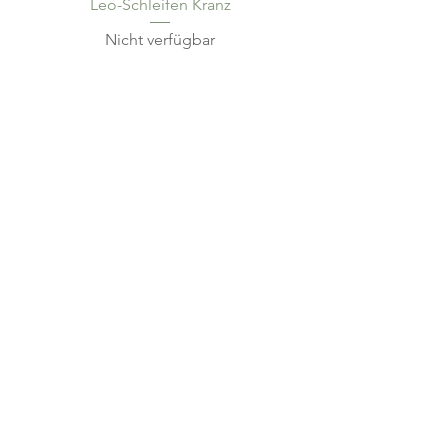
Leo-Schleifen Kranz
Nicht verfügbar
SELBITZ
Bahnhofstraße 7
95152 Selbitz
Tel.:
09280 984534
SCHWARZENBACH AM
WALD
Hauptstraße 78
95131 Schwarzenbach am Wald
Tel.:
09289 1421
HOF
Plauener Straße 8
95028 Hof